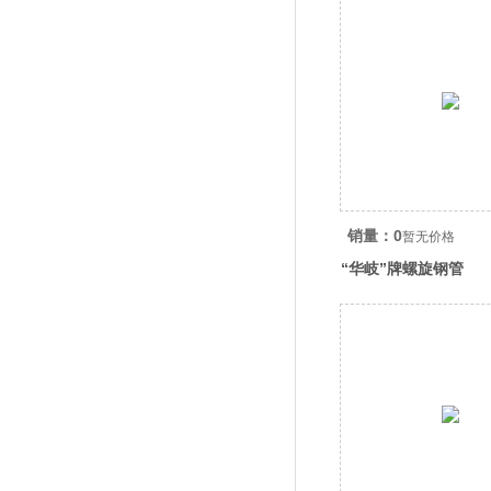
销量：0
暂无价格
“华岐”牌螺旋钢管